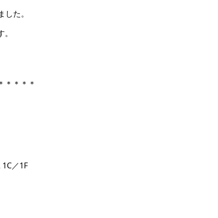
承りました。
す。
＊＊＊＊＊
1C／1F